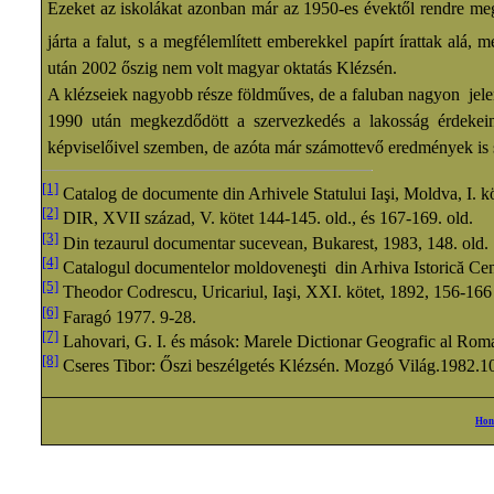
Ezeket az iskolákat azonban már az 1950-es évektől rendre megs
járta a falut, s a megfélemlített emberekkel papírt írattak al
után 2002 őszig nem volt magyar oktatás Klézsén.
A klézseiek nagyobb része földműves, de a faluban nagyon jelent
1990 után megkezdődött a szervezkedés a lakosság érdekein
képviselőivel szemben, de azóta már számottevő eredmények is s
[1]
Catalog de documente din Arhivele Statului Iaşi, Moldva, I. kö
[2]
DIR, XVII század, V. kötet 144-145. old., és 167-169. old.
[3]
Din tezaurul documentar sucevean, Bukarest, 1983, 148. old.
[4]
Catalogul documentelor moldoveneşti din Arhiva Istorică Centr
[5]
Theodor Codrescu, Uricariul, Iaşi, XXI. kötet, 1892, 156-166
[6]
Faragó 1977. 9-28.
[7]
Lahovari, G. I. és mások: Marele Dictionar Geografic al Roman
[8]
Cseres Tibor: Őszi beszélgetés Klézsén. Mozgó Világ.1982.1
Hon