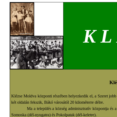
K L
Klé
Klézse Moldva központi részében helyezkedik el, a Szeret jobb 
két oldalán fekszik, Bákó városától 20 kilométerre délre.
Ma a település a község adminisztratív központja és a köve
Somoska (dél-nyugatra) és Pokolpatak (dél-keletre).