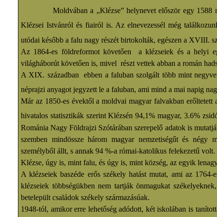
Moldvában a „Klézse” helynevet először egy 1588 május
Klézsei Istvánról és fiairól is. Az elnevezessél még találkozu
utódai később a falu nagy részét birtokolták, egészen a XVIII. s
Az 1864-es földreformot követően a klézseiek és a helyi eg
világháborút követően is, mivel részt vettek abban a román hads
A XIX. században ebben a faluban szolgált több mint negyven é
néprajzi anyagot jegyzett le a faluban, ami mind a mai napig nagy
Már az 1850-es évektől a moldvai magyar falvakban erőltetett
hivatalos statisztikák szerint Klézsén 94,1% magyar, 3.6% zsi
Románia Nagy Földrajzi Szótárában szerepelő adatok is mutatj
szemben mindössze három magyar nemzetiségűt és négy mag
személyből állt, s annak 94 %-a római-katolikus felekezetű volt
Klézse, úgy is, mint falu, és úgy is, mint község, az egyik le
A klézseiek baszéde erős székely hatást mutat, ami az 1764-e
klézseiek többségükben nem tartják önmagukat székelyeknek,
betelepült családok székely származásúak.
1948-tól, amikor erre lehetőség adódott, két iskolában is taní