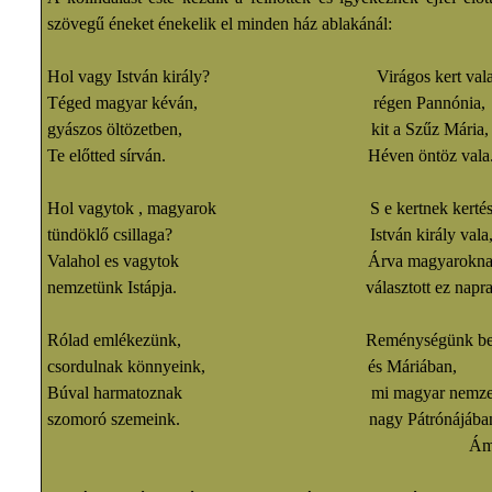
szövegű éneket énekelik el minden ház ablakánál:
Hol vagy István király? Virágos kert val
Téged magyar kéván, régen Pannónia,
gyászos öltözetben, kit a Szűz Mária,
Te előtted sírván. Héven öntö
Hol vagytok , magyarok S e kertnek kertés
tündöklő csillaga? István király vala
Valahol es vagytok Árva magyarokna
nemzetünk Istápja. választott ez napra
Rólad emlékezünk, Reménységünk benn
csordulnak könnyeink, és Máriában,
Búval harmatoznak mi magyar nemzet
szomoró szemeink. nagy Pátrónájában
Ámen