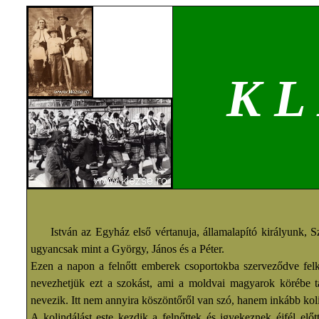
K L
István az Egyház első vértanuja, államalapító királyunk, Sz
ugyancsak mint a György, János és a Péter.
Ezen a napon a felnőtt emberek csoportokba szerveződve fel
nevezhetjük ezt a szokást, ami a moldvai magyarok körébe ta
nevezik. Itt nem annyira köszöntőről van szó, hanem inkább kol
A kolindálást este kezdik a felnőttek és igyekeznek éjfél el